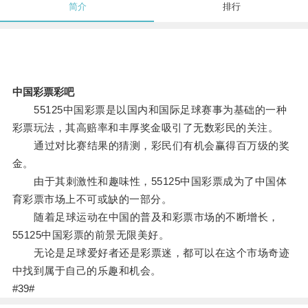
简介
排行
中国彩票彩吧
55125中国彩票是以国内和国际足球赛事为基础的一种
彩票玩法，其高赔率和丰厚奖金吸引了无数彩民的关注。
通过对比赛结果的猜测，彩民们有机会赢得百万级的奖
金。
由于其刺激性和趣味性，55125中国彩票成为了中国体
育彩票市场上不可或缺的一部分。
随着足球运动在中国的普及和彩票市场的不断增长，
55125中国彩票的前景无限美好。
无论是足球爱好者还是彩票迷，都可以在这个市场奇迹
中找到属于自己的乐趣和机会。
#39#