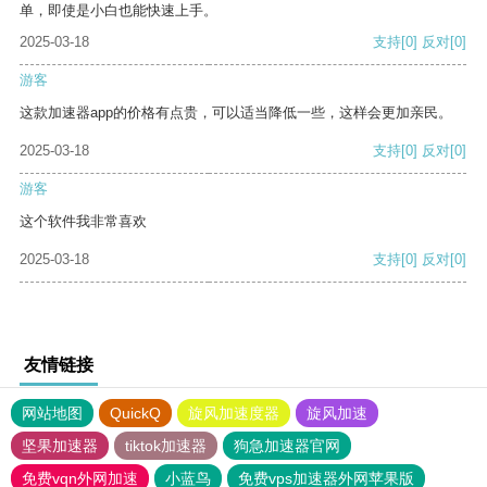
单，即使是小白也能快速上手。
2025-03-18
支持
[0]
反对
[0]
游客
这款加速器app的价格有点贵，可以适当降低一些，这样会更加亲民。
2025-03-18
支持
[0]
反对
[0]
游客
这个软件我非常喜欢
2025-03-18
支持
[0]
反对
[0]
友情链接
网站地图
QuickQ
旋风加速度器
旋风加速
坚果加速器
tiktok加速器
狗急加速器官网
免费vqn外网加速
小蓝鸟
免费vps加速器外网苹果版