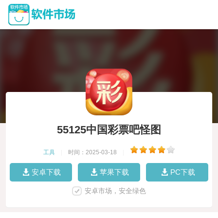
55125中国彩票吧怪图
工具
|
时间：2025-03-18
|
安卓下载
苹果下载
PC下载
安卓市场，安全绿色