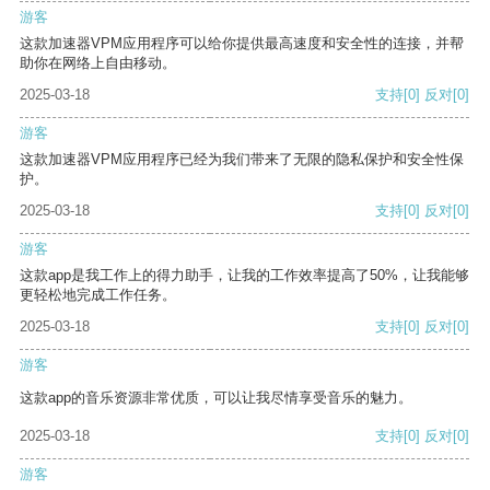
游客
这款加速器VPM应用程序可以给你提供最高速度和安全性的连接，并帮
助你在网络上自由移动。
2025-03-18
支持
[0]
反对
[0]
游客
这款加速器VPM应用程序已经为我们带来了无限的隐私保护和安全性保
护。
2025-03-18
支持
[0]
反对
[0]
游客
这款app是我工作上的得力助手，让我的工作效率提高了50%，让我能够
更轻松地完成工作任务。
2025-03-18
支持
[0]
反对
[0]
游客
这款app的音乐资源非常优质，可以让我尽情享受音乐的魅力。
2025-03-18
支持
[0]
反对
[0]
游客