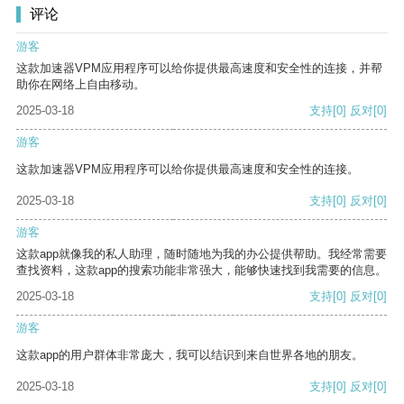
评论
游客
这款加速器VPM应用程序可以给你提供最高速度和安全性的连接，并帮
助你在网络上自由移动。
2025-03-18
支持
[0]
反对
[0]
游客
这款加速器VPM应用程序可以给你提供最高速度和安全性的连接。
2025-03-18
支持
[0]
反对
[0]
游客
这款app就像我的私人助理，随时随地为我的办公提供帮助。我经常需要
查找资料，这款app的搜索功能非常强大，能够快速找到我需要的信息。
2025-03-18
支持
[0]
反对
[0]
游客
这款app的用户群体非常庞大，我可以结识到来自世界各地的朋友。
2025-03-18
支持
[0]
反对
[0]