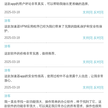
这款app的用户评论非常真实，可以帮助我做出更准确的选择。
2025-03-18
支持
[0]
反对
[0]
游客
这款加速器VPM应用程序已经为我们带来了无限的隐私保护和安全性保
护。
2025-03-18
支持
[0]
反对
[0]
游客
这款软件的价格非常实惠，值得推荐。
2025-03-18
支持
[0]
反对
[0]
游客
这款加速器app的安全性很高，使用过程中不会泄露个人信息，让我非常
放心。
2025-03-18
支持
[0]
反对
[0]
游客
我一直在寻找一款功能强大、操作简单的办公软件，终于找到了它。这
款软件的功能非常强大，可以满足我日常办公的所有需求。操作也很简