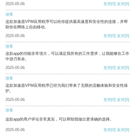
2025-05-06
支持
[0]
反对
[0]
游客
这款加速器VPM应用程序可以给你提供最高速度和安全性的连接，并帮
助你在网络上自由移动。
2025-05-06
支持
[0]
反对
[0]
游客
这款app的功能非常强大，可以满足我所有的工作需求，让我能够在工作
中游刃有余。
2025-05-06
支持
[0]
反对
[0]
游客
这款加速器VPM应用程序已经为我们带来了无限的流畅体验和安全性保
护。
2025-05-06
支持
[0]
反对
[0]
游客
这款app的用户评论非常真实，可以帮助我做出更准确的选择。
2025-05-06
支持
[0]
反对
[0]