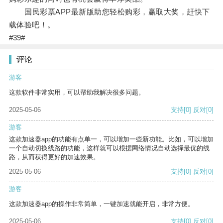
国民彩票APP最新版助您轻松购彩，赢取大奖，赶快下
载体验吧！。
#39#
评论
游客
这款软件非常实用，可以帮助我解决很多问题。
2025-05-06
支持
[0]
反对
[0]
游客
这款加速器app的功能有点单一，可以增加一些新功能。比如，可以增加
一个自动切换线路的功能，这样就可以根据网络情况自动选择最优的线
路，从而获得更好的加速效果。
2025-05-06
支持
[0]
反对
[0]
游客
这款加速器app的操作非常简单，一键加速就能开启，非常方便。
2025-05-06
支持
[0]
反对
[0]