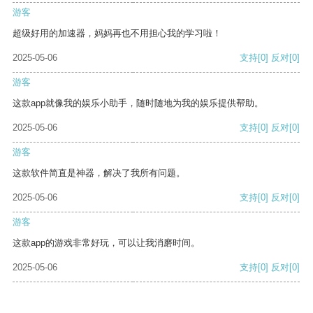
游客
超级好用的加速器，妈妈再也不用担心我的学习啦！
2025-05-06
支持
[0]
反对
[0]
游客
这款app就像我的娱乐小助手，随时随地为我的娱乐提供帮助。
2025-05-06
支持
[0]
反对
[0]
游客
这款软件简直是神器，解决了我所有问题。
2025-05-06
支持
[0]
反对
[0]
游客
这款app的游戏非常好玩，可以让我消磨时间。
2025-05-06
支持
[0]
反对
[0]