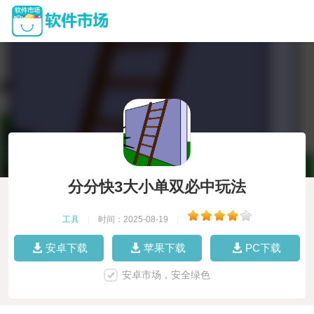
分分快3大小单双必中玩法
工具
|
时间：2025-08-19
|
安卓下载
苹果下载
PC下载
安卓市场，安全绿色