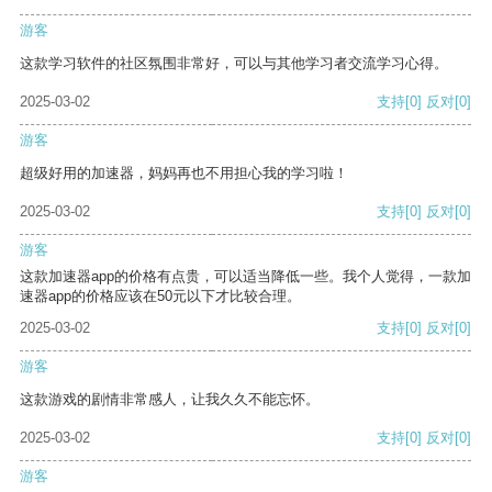
游客
这款学习软件的社区氛围非常好，可以与其他学习者交流学习心得。
2025-03-02
支持
[0]
反对
[0]
游客
超级好用的加速器，妈妈再也不用担心我的学习啦！
2025-03-02
支持
[0]
反对
[0]
游客
这款加速器app的价格有点贵，可以适当降低一些。我个人觉得，一款加
速器app的价格应该在50元以下才比较合理。
2025-03-02
支持
[0]
反对
[0]
游客
这款游戏的剧情非常感人，让我久久不能忘怀。
2025-03-02
支持
[0]
反对
[0]
游客