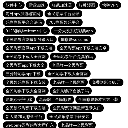
软件中心
雷霆加速
狂飙加速器
哔咔漫画
快鸭VPN
海外npv加速器官网
全民彩票平台登录
乐彩彩票平台合法吗
703彩票娱乐平台
9123购彩welcome中心
一分大发系统彩票app
全民彩票官网最新登录入口
6f彩票welcome
全民彩票官网app下载安装
全民彩票app下载安装安卓
全民彩票下载大全官网
全民彩票平台是真的吗
全民彩票app下载大全
老品牌—全民彩票
三分钟彩票app下载
全民彩票下载大全官网
全民娱乐彩票下载安装
老品牌—全民彩票
免费送彩金68元
全民彩票下载大全官网
全民彩票平台换了吗
彩6娱乐手机端
老品牌—全民彩票
全民彩票版本官方下载
全民娱乐彩票下载安装
全民彩票官网最新登录入口
新人送29元彩金平台
全民娱乐彩票下载安装
welcome盈彩购彩大厅广东
老品牌—全民彩票