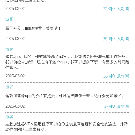
2025-03-02
支持
[0]
反对
[0]
游客
梯子神器，ins随便看，美美哒！
2025-03-02
支持
[0]
反对
[0]
游客
这款app让我的工作效率提高了50%，让我能够更轻松地完成工作任务。
我以前经常加班，现在有了这个app，我可以提前下班，有更多的时间陪
伴家人。
2025-03-02
支持
[0]
反对
[0]
游客
这款加速器app的价格有点贵，可以适当降低一些，这样会更加亲民。
2025-03-02
支持
[0]
反对
[0]
游客
这款加速器VPM应用程序可以给你提供最高速度和安全性的连接，并帮
助你在网络上自由移动。