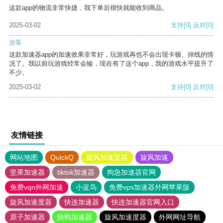
这款app的物流非常快捷，我下单后很快就能收到商品。
2025-03-02
支持
[0]
反对
[0]
游客
这款加速器app的加速效果非常好，玩游戏再也不会出现卡顿、掉线的情
况了。我以前玩游戏经常会输，现在有了这个app，我的游戏水平提升了
不少。
2025-03-02
支持
[0]
反对
[0]
友情链接
网站地图
QuickQ
旋风加速度器
旋风加速
坚果加速器
tiktok加速器
狗急加速器官网
免费vqn外网加速
小蓝鸟
免费vps加速器外网苹果版
旋风加速度器
快连加速器
快连加速器官网入口
原子加速器
快鸭加速器
旋风加速度器
外网网址导航