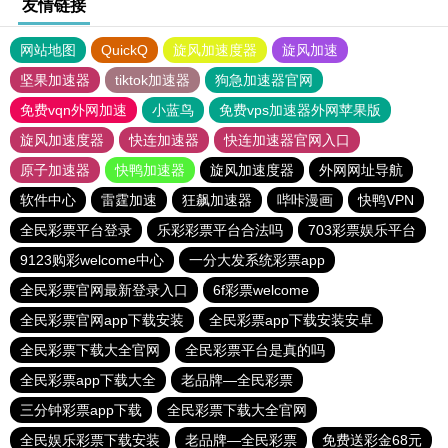
友情链接
网站地图
QuickQ
旋风加速度器
旋风加速
坚果加速器
tiktok加速器
狗急加速器官网
免费vqn外网加速
小蓝鸟
免费vps加速器外网苹果版
旋风加速度器
快连加速器
快连加速器官网入口
原子加速器
快鸭加速器
旋风加速度器
外网网址导航
软件中心
雷霆加速
狂飙加速器
哔咔漫画
快鸭VPN
全民彩票平台登录
乐彩彩票平台合法吗
703彩票娱乐平台
9123购彩welcome中心
一分大发系统彩票app
全民彩票官网最新登录入口
6f彩票welcome
全民彩票官网app下载安装
全民彩票app下载安装安卓
全民彩票下载大全官网
全民彩票平台是真的吗
全民彩票app下载大全
老品牌—全民彩票
三分钟彩票app下载
全民彩票下载大全官网
全民娱乐彩票下载安装
老品牌—全民彩票
免费送彩金68元